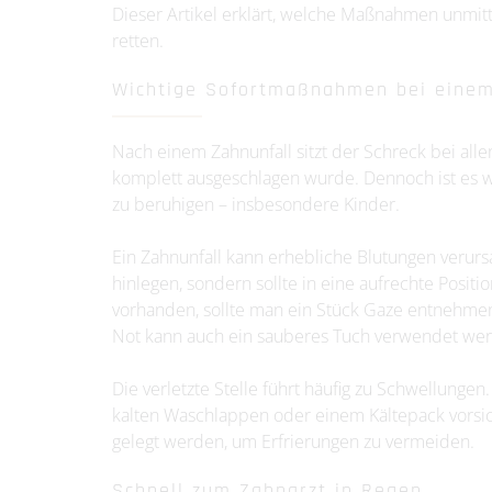
Dieser Artikel erklärt, welche Maßnahmen unmit
retten.
Wichtige Sofortmaßnahmen bei einem
Nach einem Zahnunfall sitzt der Schreck bei allen
komplett ausgeschlagen wurde. Dennoch ist es w
zu beruhigen – insbesondere Kinder.
Ein Zahnunfall kann erhebliche Blutungen verursa
hinlegen, sondern sollte in eine aufrechte Positi
vorhanden, sollte man ein Stück Gaze entnehmen
Not kann auch ein sauberes Tuch verwendet we
Die verletzte Stelle führt häufig zu Schwellung
kalten Waschlappen oder einem Kältepack vorsicht
gelegt werden, um Erfrierungen zu vermeiden.
Schnell zum Zahnarzt in Regen