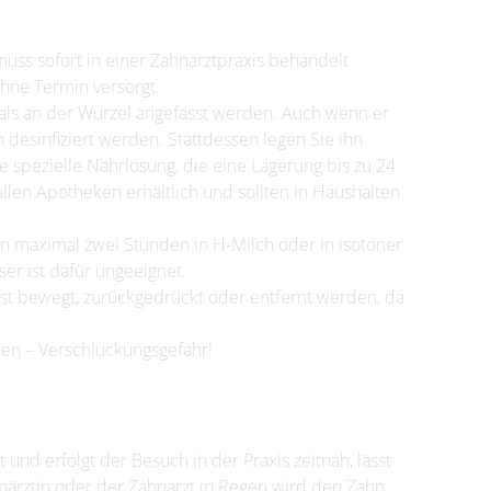
ss sofort in einer Zahnarztpraxis behandelt
hne Termin versorgt.
als an der Wurzel angefasst werden. Auch wenn er
 desinfiziert werden. Stattdessen legen Sie ihn
ne spezielle Nährlösung, die eine Lagerung bis zu 24
llen Apotheken erhältlich und sollten in Haushalten
hn maximal zwei Stunden in H-Milch oder in isotoner
er ist dafür ungeeignet.
elbst bewegt, zurückgedrückt oder entfernt werden, da
en – Verschluckungsgefahr!
und erfolgt der Besuch in der Praxis zeitnah, lässt
ahnärztin oder der Zahnarzt in Regen wird den Zahn