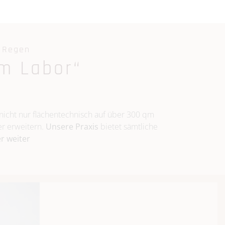
n Regen
m Labor“
icht nur flächentechnisch auf über 300 qm
er erweitern.
Unsere Praxis
bietet sämtliche
er weiter