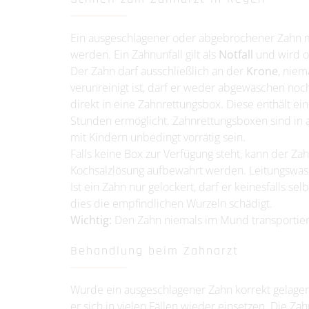
Ein ausgeschlagener oder abgebrochener Zahn mu
werden. Ein Zahnunfall gilt als
Notfall
und wird o
Der Zahn darf ausschließlich an der
Krone
, niem
verunreinigt ist, darf er weder abgewaschen noch
direkt in eine Zahnrettungsbox. Diese enthält ei
Stunden ermöglicht. Zahnrettungsboxen sind in a
mit Kindern unbedingt vorrätig sein.
Falls keine Box zur Verfügung steht, kann der Za
Kochsalzlösung aufbewahrt werden. Leitungswass
Ist ein Zahn nur gelockert, darf er keinesfalls s
dies die empfindlichen Wurzeln schädigt.
Wichtig:
Den Zahn niemals im Mund transportier
Behandlung beim Zahnarzt
Wurde ein ausgeschlagener Zahn korrekt gelagert 
er sich in vielen Fällen wieder einsetzen. Die Z