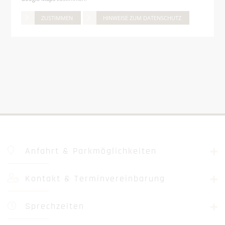
ZUSTIMMEN
HINWEISE ZUM DATENSCHUTZ
Anfahrt & Parkmöglichkeiten
Kontakt & Terminvereinbarung
Maderer Zahnärzte PartGmbB
Zahnheilkunde - Implantologie - Zahntechnisches Labor
Sprechzeiten
- Ihre Spezialisten für Zahnmedizin in Regen -
+49 (0)9921 5959