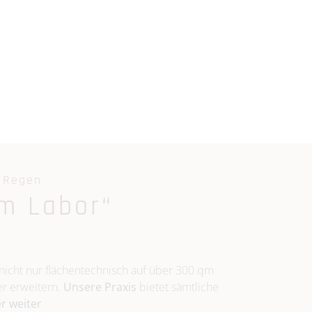
n Regen
m Labor“
icht nur flächentechnisch auf über 300 qm
er erweitern.
Unsere Praxis
bietet sämtliche
er weiter