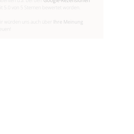
atienten u.a. bei den
Google-Rezensionen
it 5.0 von 5 Sternen bewertet worden.
ir würden uns auch über
Ihre Meinung
reuen!