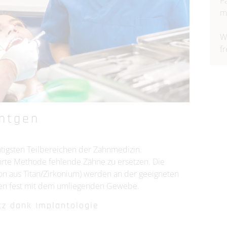
P
m
W
f
öntgen
htigsten Teilbereichen der Zahnmedizin.
hrte Methode fehlende Zähne zu ersetzen. Die
on aus Titan/Zirkonium) werden an der geeigneten
sen fest mit dem umliegenden Gewebe.
z dank Implantologie