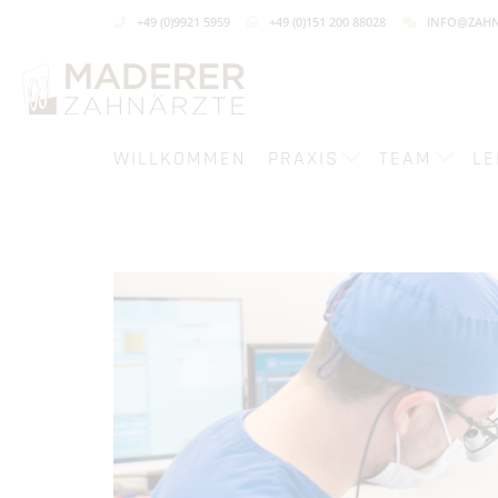
+49 (0)9921 5959
+49 (0)151 200 88028
INFO@ZAHN
WILLKOMMEN
PRAXIS
TEAM
LE