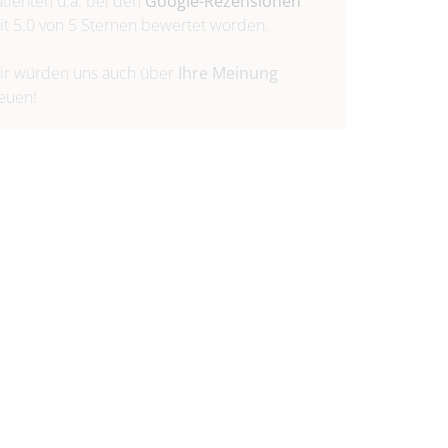
atienten u.a. bei den
Google-Rezensionen
it 5.0 von 5 Sternen bewertet worden.
ir würden uns auch über
Ihre Meinung
reuen!