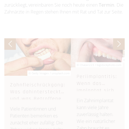
zurückliegt, vereinbaren Sie noch heute einen
Termin
. Die
Zahnärzte in Regen stehen Ihnen mit Rat und Tat zur Seite.
© Ge
© Chaser223 / bigstockphoto.com
© Getty Images / unsplash.com
Periimplantitis:
Wenn das
Zahnfleischrückgang:
Implantat sich
Was dahintersteckt
entzündet
und was Betroffene
Ein Zahnimplantat
tun können
kann viele Jahre
Viele Patientinnen und
zuverlässig halten.
Patienten bemerken es
Wie ein natürlicher
zunächst eher zufällig: Die
Zahn braucht es