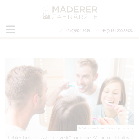
+49 (0)9921 5959
+49 (0)151 200 88028
© Subbotina Anna / bigstockphoto.com
Fehler bei der Zahnpflege können die Zähne nachhaltig