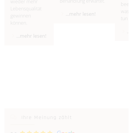
Behandlung erwartet.
wieder mehr
beein
Lebensqualität
was S
...mehr lesen!
gewinnen
tun k
können.
..
...mehr lesen!
Ihre Meinung zählt