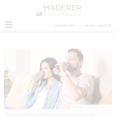
+49 (0)9921 5959
+49 (0)151 200 88028
© New Africa / bigstockphoto.com
Energydrinks sind äußerst problematisch für die