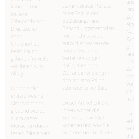
und P
stammt dieser Ruf aus
können. Doch
lange 
einer Zeit, in der
lockere
Zahni
Betäubungs- und
Zahnprothesen,
eigen
Behandlungsmethoden
Druckstellen
Nachri
noch nicht so weit
oder
Zahni
entwickelt waren wie
Unsicherheit
gehör
heute. Moderne
beim Kauen
langl
Verfahren sorgen
gehören für viele
Lösu
dafür, dass eine
von ihnen zum
Zahne
Wurzelbehandlung in
Alltag.
könne
den meisten Fällen
Vorau
schmerzfrei verläuft.
Dieser Artikel
viele
erklärt, welche
halte
Dieser Artikel erklärt
Alternativen es
Ihnen, woher die
gibt und wie vor
Diese
Schmerzen wirklich
allem ältere
erklär
kommen und was Sie
Menschen durch
welch
während und nach der
festen Zahnersatz
die H