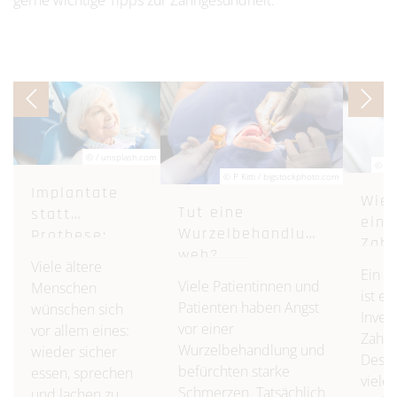
gerne wichtige Tipps zur Zahngesundheit.
© / unsplash.com
© Get
© P Kitti / bigstockphoto.com
Implantate
Wie 
Tut eine
statt
ein
Wurzelbehandlung
Prothese:
Zahn
weh?
Welche
Viele ältere
Ein Z
Möglichkeiten
Viele Patientinnen und
Menschen
ist ei
gibt es für
Patienten haben Angst
wünschen sich
Invest
Senioren?
vor einer
vor allem eines:
Zahng
Wurzelbehandlung und
wieder sicher
Desha
befürchten starke
essen, sprechen
viele
Schmerzen. Tatsächlich
und lachen zu