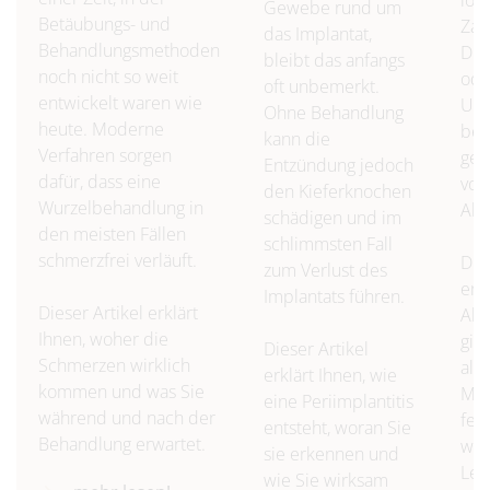
Gewebe rund um
Betäubungs- und
Zah
das Implantat,
Behandlungsmethoden
Dru
bleibt das anfangs
noch nicht so weit
ode
oft unbemerkt.
entwickelt waren wie
Uns
Ohne Behandlung
heute. Moderne
bei
kann die
Verfahren sorgen
geh
Entzündung jedoch
dafür, dass eine
von
den Kieferknochen
Wurzelbehandlung in
Allt
schädigen und im
den meisten Fällen
schlimmsten Fall
schmerzfrei verläuft.
Die
zum Verlust des
erk
Implantats führen.
Dieser Artikel erklärt
Alt
Ihnen, woher die
gib
Dieser Artikel
Schmerzen wirklich
all
erklärt Ihnen, wie
kommen und was Sie
Men
eine Periimplantitis
während und nach der
fes
entsteht, woran Sie
Behandlung erwartet.
wie
sie erkennen und
Leb
wie Sie wirksam