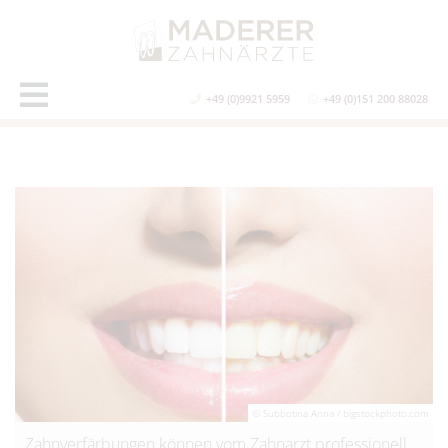
+49 (0)9921 5959
+49 (0)151 200 88028
© Subbotina Anna / bigstockphoto.com
Zahnverfärbungen können vom Zahnarzt professionell