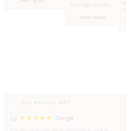
...mehr lesen!
gew
vorbeugen können.
kön
...mehr lesen!
Ihre Meinung zählt
5.0
Die Leistungen und die Professionalität unseres