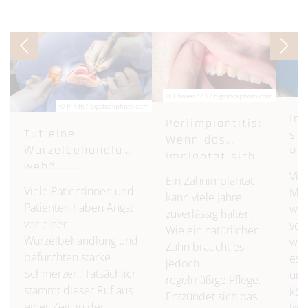
© Chaser223 / bigstockphoto.com
© P Kitti / bigstockphoto.com
Im
Periimplantitis:
Tut eine
sta
Wenn das
Wurzelbehandlung
Pr
Implantat sich
weh?
We
entzündet
Viel
Ein Zahnimplantat
Mö
Viele Patientinnen und
Me
kann viele Jahre
gib
Patienten haben Angst
wün
zuverlässig halten.
Se
vor einer
vor
Wie ein natürlicher
Wurzelbehandlung und
wie
Zahn braucht es
befürchten starke
ess
jedoch
Schmerzen. Tatsächlich
und
regelmäßige Pflege.
stammt dieser Ruf aus
kön
Entzündet sich das
einer Zeit, in der
loc