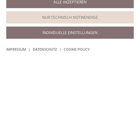
ALLE AKZEPTIEREN
Termine / Telefon
+49 (0)9921 5959
NUR TECHNISCH NOTWENDIGE
Termine / WhatsApp
0151 200 88028
INDIVIDUELLE EINSTELLUNGEN
IMPRESSUM
|
DATENSCHUTZ
|
COOKIE POLICY